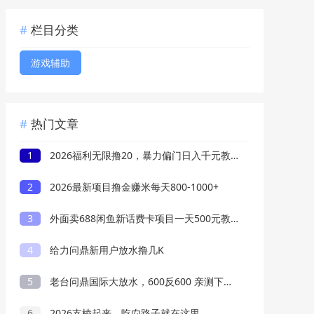
栏目分类
游戏辅助
热门文章
1
2026福利无限撸20，暴力偏门日入千元教程分享
2
2026最新项目撸金赚米每天800-1000+
3
外面卖688闲鱼新话费卡项目一天500元教程
4
给力问鼎新用户放水撸几K
5
老台问鼎国际大放水，600反600 亲测下分3W
6
2026支棱起来，吃禸路子就在这里