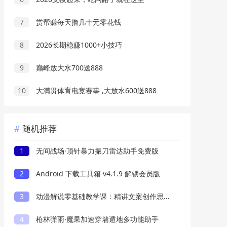
7
赏帮赚每天撸几十元零花钱
8
2026长期稳赚1000+小技巧
9
巅峰放大水700送888
10
大满贯体育电竞赛事 ,大放水600送888
随机推荐
1
无间战场·顶针暴力振刀雷达助手免费版
2
Android 下载工具箱 v4.1.9 解锁会员版
3
动漫解说零基础教学课：精讲文案创作思路，手机电脑双端配音剪辑落地学习
4
枪林弹雨·魔果加速穿墙遁地多功能助手