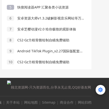
5
快搜阅读器APP 汇聚各类小说资源
6
安卓资源大师v1.3.2破解影视音乐网站等万能搜索
7
安卓芝樱动漫V2.0 给你极致的观影体验
8
CS2·Gz方框骨骼绘制自瞄免费辅助
9
Android TikTok Plugin_v2.27国际版配套插件
10
CS2·Gz方框骨骼绘制自瞄免费辅助
板
|
关于本站
|
网站地图
|
Sitemap
|
商业合作
|
网站归档